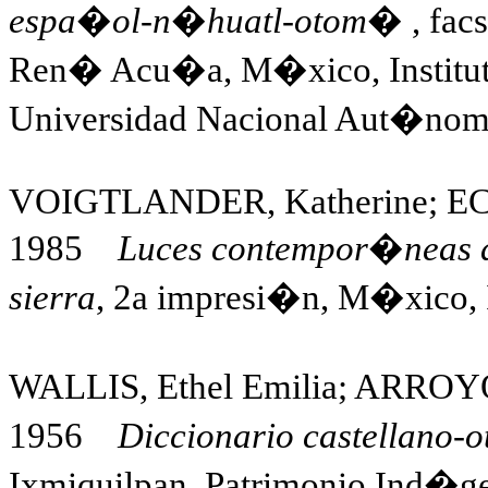
espa�ol-n�huatl-otom�
, fac
Ren� Acu�a, M�xico, Instituto
Universidad Nacional Aut�no
VOIGTLANDER, Katherine; E
1985
Luces contempor�neas 
sierra
, 2a impresi�n, M�xico, 
WALLIS, Ethel Emilia; ARROYO
1956
Diccionario castellano
Ixmiquilpan, Patrimonio Ind�gen