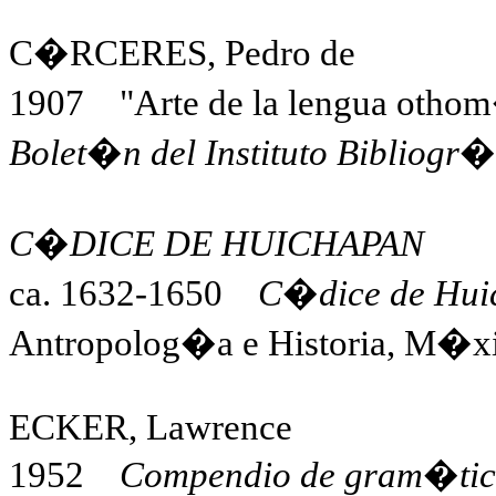
C�RCERES, Pedro de
1907 "Arte de la lengua othom
Bolet�n del Instituto Bibliogr
C�DICE DE HUICHAPAN
ca. 1632-1650
C�dice de Hui
Antropolog�a e Historia, M�xic
ECKER, Lawrence
1952
Compendio de gram�tic