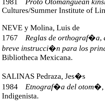
1981
Proto Otomanguean kins
Cultures/Summer Institute of Lin
NEVE y Molina, Luis de
1767
Reglas de orthograf�a, 
breve instrucci�n para los prin
Bibliotheca Mexicana.
SALINAS Pedraza, Jes�s
1984
Etnograf�a del otom�
,
Indigenista.