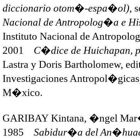
diccionario otom�-espa�ol)
, 
Nacional de Antropolog�a e Hi
Instituto Nacional de Antropolo
2001
C�dice de Huichapan, 
Lastra y Doris Bartholomew, edi
Investigaciones Antropol�gica
M�xico.
GARIBAY Kintana, �ngel Ma
1985
Sabidur�a del An�hua