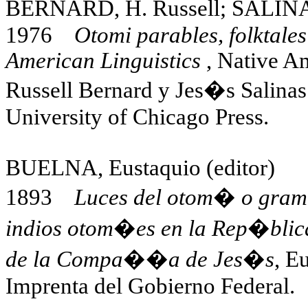
BERNARD, H. Russell; SALINAS
1976
Otomi parables, folktales
American Linguistics
, Native Ame
Russell Bernard y Jes�s Salinas
University of Chicago Press.
BUELNA, Eustaquio (editor)
1893
Luces del otom� o gram�
indios otom�es en la Rep�blic
de la Compa��a de Jes�s
, E
Imprenta del Gobierno Federal.