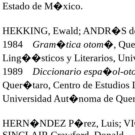
Estado de M�xico.
HEKKING, Ewald; ANDR�S de 
1984
Gram�tica otom�
, Que
Ling��sticos y Literarios, Un
1989
Diccionario espa�ol-ot
Quer�taro, Centro de Estudios 
Universidad Aut�noma de Que
HERN�NDEZ P�rez, Luis; VI
SINCLAIR Crawford, Donald