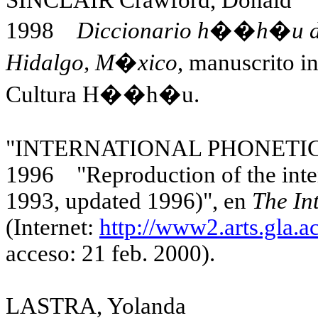
1998
Diccionario h��h�u del 
Hidalgo, M�xico
, manuscrito i
Cultura H��h�u.
"INTERNATIONAL PHONETI
1996 "Reproduction of the inter
1993, updated 1996)", en
The In
(Internet:
http://www2.arts.gla.a
acceso: 21 feb. 2000).
LASTRA, Yolanda