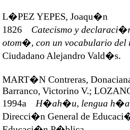
L�PEZ YEPES, Joaqu�n
1826
Catecismo y declaraci�n 
otom�, con un vocabulario del
Ciudadano Alejandro Vald�s.
MART�N Contreras, Donacia
Barranco, Victorino V.; LOZA
1994a
H�ah�u, lengua h�ah�
Direcci�n General de Educaci
Educaci�n P�blica.