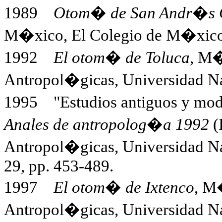
1989
Otom� de San Andr�s C
M�xico, El Colegio de M�xico
1992
El otom� de Toluca
, M�
Antropol�gicas, Universidad 
1995 "Estudios antiguos y mod
Anales de antropolog�a 1992
(
Antropol�gicas, Universidad 
29, pp. 453-489.
1997
El otom� de Ixtenco
, M�
Antropol�gicas, Universidad 