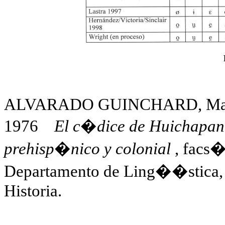
ALVARADO GUINCHARD, Manue
1976
El c�dice de Huichapan
prehisp�nico y colonial
, facs�
Departamento de Ling��stica, 
Historia.