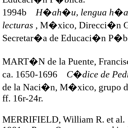
1994b
H�ah�u, lengua h�ah�u
lecturas
, M�xico, Direcci�n G
Secretar�a de Educaci�n P�bl
MART�N de la Puente, Francis
ca. 1650-1696
C�dice de Ped
de la Naci�n, M�xico, grupo doc
ff. 16r-24r.
MERRIFIELD, William R. et al.